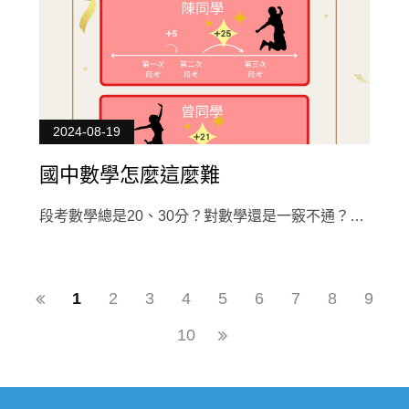
2024-08-19
國中數學怎麼這麼難
段考數學總是20、30分？對數學還是一竅不通？別
再讓數學成為你的夢魘！翰品數學教你如何越級打
怪
1
2
3
4
5
6
7
8
9
10