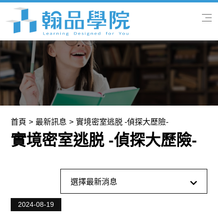
首頁
關於我們
專業課程
首頁
最新訊息
實境密室逃脱 -偵探大歷險-
實境密室逃脱 -偵探大歷險-
翰品快訊
學習服務
全部消息
選擇最新消息
聯絡我們
最新訊息
2024-08-19